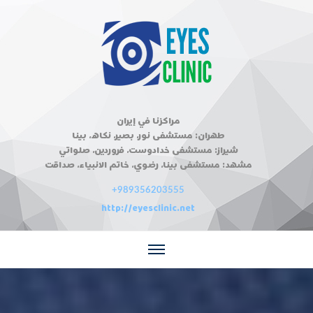
مراكزنا في إيران
طهران: مستشفى نور، بصير، نكاه، بينا
شيراز: مستشفى خدادوست، فروردين، صلواتي
مشهد: مستشفى بينا، رضوي، خاتم الانبياء، صداقت
+989356203555
http://eyesclinic.net