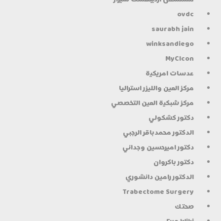
ovdc
saurabh jain
winksandiego
MyClcon
عدسات امريكية
مركز العين والليزر استراليا
مركز شبكية العين التخصصي
دكتور كشكولي
الدكتور محمدباقر الرجبي
دكتور اميرحسين وجداني
دكتور باكروان
الدكتور رامين دانشوري
Trabectome Surgery
صحتك