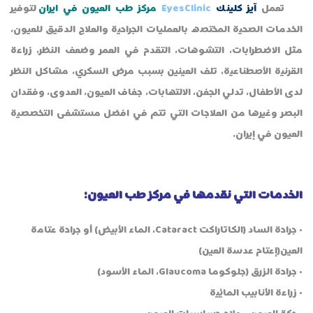
تعمل
آيز كلينك
EyesClinic
مركز طب العيون في ايران
لتوفير
الخدمات الصحية المختصه بالعمليات الجراحية والعلاج الدقيق للعيون،
مثل الاضطرابات، التشوهات، التقدم في العمر وضعف النظر، زراعة
القرنية الأصطناعية، تلف العينين بسبب مرض السكري، مشاكل النظر
لدى الأطفال، تدلي الجفن، الالتهابات، جفاف العيون، العدوى، وفقدان
البصر وغيرها من العلاجات التي تتم في افضل مستشفى التخصصية
العيون في إيران.
الخدمات التي نقدمها في مركز طب العيون:
• جراحة الساد (الكاتاراكت Cataract، الماء الأبيض) أو جراحة عتامة
العين(إعتام عدسة العين)
• جراحة الزرق (جلوكوما Glaucoma، الماء الأسود)
• زراعة الأنابيب المائية