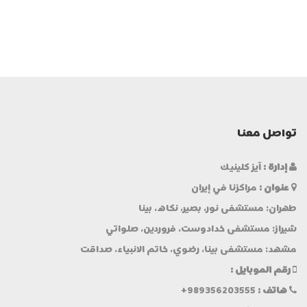
تواصل معنا
إدارة :
آيز كلينيك
عنوان :
مراكزنا في إيران
طهران: مستشفى نور، بصير، نكاه، بينا
شيراز: مستشفى خدادوست، فروردين، صلواتي
مشهد: مستشفى بينا، رضوي، خاتم الانبياء، صداقت
رقم الموبایل :
هاتف :
+989356203555