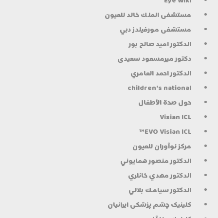
Eye Wiki
مستشفى الملك خالد للعيون
مستشفى مورفيلدز دبي
الدكتور اميد صالح بور
دكتور میرمسعود سعیدی
الدكتور احمد العامري
children's national
حول صحة الأطفال
Visian ICL
EVO Visian ICL™
مركز نوآوران للعيون
الدكتور منصور همايوني
الدكتور مهدي خانلري
الدكتور سيامك بلالي
کلینیک چشم پزشکی ایرانیان