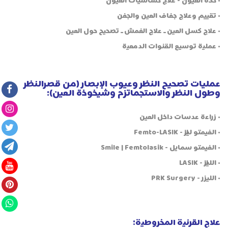
• حكة العيون - علاج حساسيات العيون
• تقييم وعلاج جفاف العين والجفن
• علاج كسل العين ـ علاج الغمش ـ تصحيح حول العين
• عملية توسيع القنوات الدمعية
عمليات تصحيح النظر وعيوب الإبصار (من قصرالنظر
وطول النظر والاستجماتزم وشيخوخة العين):
• زراعة عدسات داخل العين
• الفيمتو ليزك - Femto-LASIK
• الفيمتو سمايل - Smile | Femtolasik
• الليزك - LASIK
• الليزر - PRK Surgery
علاج القرنية المخروطية: