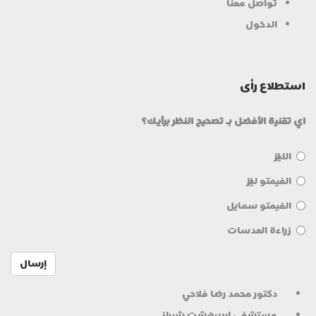
تواصل معنا
الدخول
استطلاع رأی
اي تقنية الأفضل بـ تصحيح النظر برأيك؟
الليزك
الفيمتو ليزك
الفيمتو سمايل
زراعة العدسات
إرسال
دكتور محمد رضا فلاحي
مستشفى ارديبهشت شيراز