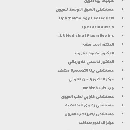
كلينيك بينا آفرين
مستشفى الشرق الأوسط للعيون
Ophthalmology Center BCN
Eye Lasik Austin
UR Medicine | Flaum Eye Ins..
الدكتور اديب مقدم
الدكتور محمود جبار وند
الدكتور قاسمي فلاورجاني
مستشفى بينا التخصصية مشهد
مركز الدكتور رامين صلوتي
وب طب webteb
مستشفى فارابي لطب العيون
مستشفى رضوي التخصصية
مستشفى بصير لطب العيون
مركز الدكتور صداقت