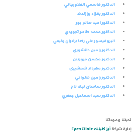
الدكتور قاسمي الفلاورجاني
الدكتور بهزاد برازنده
الدكتور اميد صالح بور
الدكتور محمد طاهر تجويدي
البروفيسور علي رضا برادران رفيعي
الدكتور رامين دانشوري
الدكتور محسن فروردين
الدكتور مهرداد شمشيري
الدكتور رامين صلواتي
الدكتور ساسان نيك نام
الدكتور سيد اسماعيل جعفري
تحيتنا ومودتنا
إدارة شركة
آيز كلينك EyesClinic