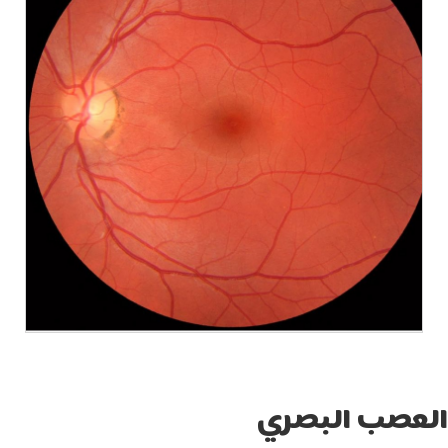
لعصب البصري