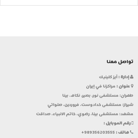
تواصل معنا
إدارة :
آيز كلينيك
عنوان :
مراكزنا في إيران
طهران: مستشفى نور، بصير، نكاه، بينا
شيراز: مستشفى خدادوست، فروردين، صلواتي
مشهد: مستشفى بينا، رضوي، خاتم الانبياء، صداقت
رقم الموبایل :
هاتف :
+989356203555