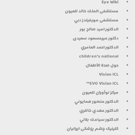
Eye Wiki
مستشفى الملك خالد للعيون
مستشفى مورفيلدز دبي
الدكتور اميد صالح بور
دكتور میرمسعود سعیدی
الدكتور احمد العامري
children's national
حول صحة الأطفال
Visian ICL
EVO Visian ICL™
مركز نوآوران للعيون
الدكتور منصور همايوني
الدكتور مهدي خانلري
الدكتور سيامك بلالي
کلینیک چشم پزشکی ایرانیان