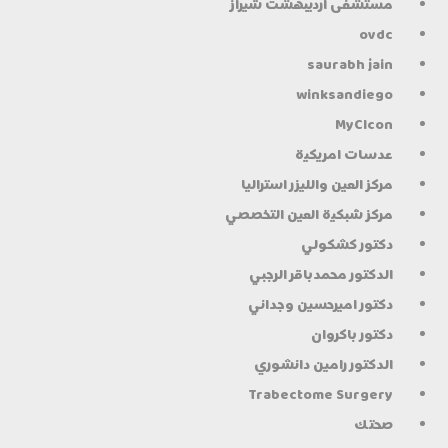
مستشفى ارديبهشت شيراز
ovdc
saurabh jain
winksandiego
MyClcon
عدسات امريكية
مركز العين والليزر استراليا
مركز شبكية العين التخصصي
دكتور كشكولي
الدكتور محمدباقر الرجبي
دكتور اميرحسين وجداني
دكتور باكروان
الدكتور رامين دانشوري
Trabectome Surgery
صحتك