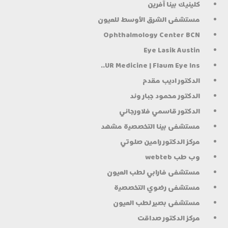
كلينيك بينا آفرين
مستشفى الشرق الأوسط للعيون
Ophthalmology Center BCN
Eye Lasik Austin
UR Medicine | Flaum Eye Ins..
الدكتور اديب مقدم
الدكتور محمود جبار وند
الدكتور قاسمي فلاورجاني
مستشفى بينا التخصصية مشهد
مركز الدكتور رامين صلوتي
وب طب webteb
مستشفى فارابي لطب العيون
مستشفى رضوي التخصصية
مستشفى بصير لطب العيون
مركز الدكتور صداقت