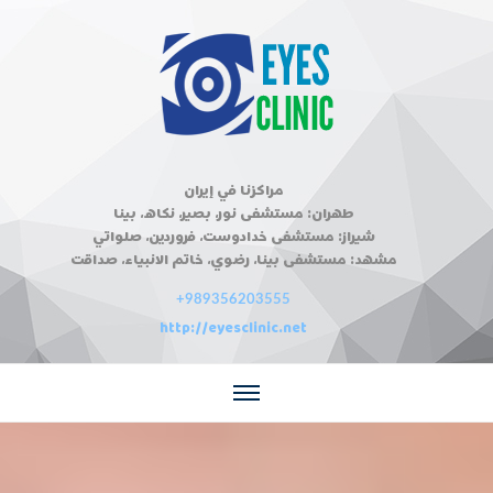
مراكزنا في إيران
طهران: مستشفى نور، بصير، نكاه، بينا
شيراز: مستشفى خدادوست، فروردين، صلواتي
مشهد: مستشفى بينا، رضوي، خاتم الانبياء، صداقت
+989356203555
http://eyesclinic.net