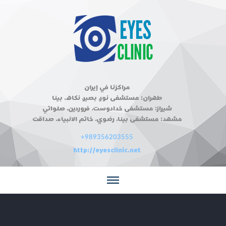
مراكزنا في إيران
طهران: مستشفى نور، بصير، نكاه، بينا
شيراز: مستشفى خدادوست، فروردين، صلواتي
مشهد: مستشفى بينا، رضوي، خاتم الانبياء، صداقت
+989356203555
http://eyesclinic.net