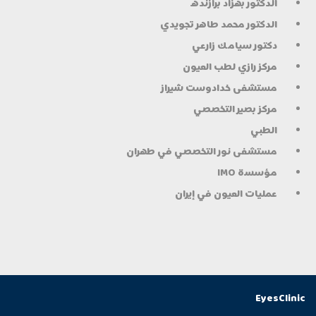
الدكتور بهزاد برازنده
الدكتور محمد طاهر تجويدي
دكتور سيامك زارعي
مركز رازي لطب العيون
مستشفى خدادوست شيراز
مركز بصير التخصصي
الطبي
مستشفى نور التخصصي في طهران
مؤسسة IMO
عمليات العيون في إيران
EyesClinic