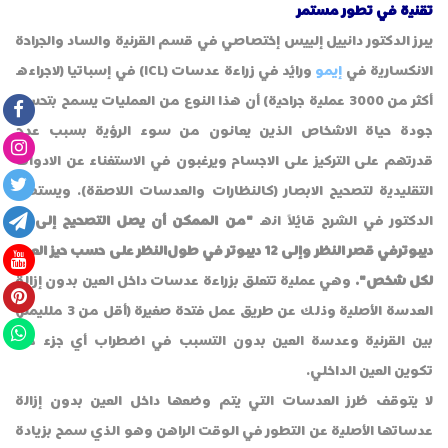
تقنية في تطور مستمر
يبرز الدكتور دانييل إلييس إختصاصي في قسم القرنية والساد والجراحة
الانكسارية في
إيمو
ورائد في زراعة عدسات (ICL) في إسباتيا (لاجراءه
أكثر من 3000 عملية جراحية) أن هذا النوع من العمليات يسمح بتحسن
جودة حياة الاشخاص الذين يعانون من سوء الرؤية بسبب عدم
قدرتهم على التركيز على الاجسام ويرغبون في الاستغناء عن الادوات
التقليدية لتصحيح الابصار (كالنظارات والعدسات اللاصقة). ويستطرد
الدكتور في الشرح قائلاً انه
"من الممكن أن يصل التصحيح إلى 18
ديبوترفي قصر النظر وإلى 12 ديبوتر في طولالنظر على حسب حيز العين
لكل شخص".
وهي عملية تتعلق بزراعة عدسات داخل العين بدون إزالة
العدسة الأصلية وذلك عن طريق عمل فتحة صغيرة (أقل من 3 ملليمتر)
بين القرنية وعدسة العين بدون التسبب في اضطراب أي جزء من
تكوين العين الداخلي.
لا يتوقف طُرز العدسات التي يتم وضعها داخل العين بدون إزالة
عدساتها الأصلية عن التطور في الوقت الراهن وهو الذي سمح بزيادة