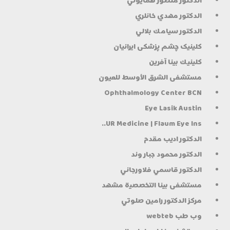
الدكتور منصور همايوني
الدكتور مهدي خانلري
الدكتور سيامك بلالي
کلینیک چشم پزشکی ایرانیان
كلينيك بينا آفرين
مستشفى الشرق الأوسط للعيون
Ophthalmology Center BCN
Eye Lasik Austin
UR Medicine | Flaum Eye Ins..
الدكتور اديب مقدم
الدكتور محمود جبار وند
الدكتور قاسمي فلاورجاني
مستشفى بينا التخصصية مشهد
مركز الدكتور رامين صلوتي
وب طب webteb