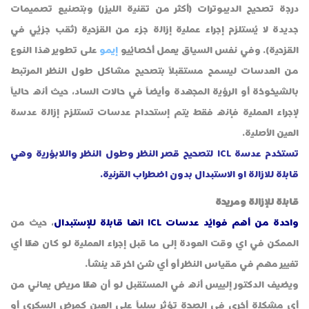
درجة تصحيح الديبوترات (أكثر من تقنية الليزر) وبتصنيع تصميمات
جديدة لا يُستلزم إجراء عملية إزالة جزء من القزحية (ثقب جزئي في
القزحية). وفي نفس السياق يعمل أخصائيو
إيمو
على تطوير هذا النوع
من العدسات ليسمح مستقبلاً بتصحيح مشاكل طول النظر المرتبط
بالشيخوخة أو الرؤية المجهدة وأيضاً في حالات الساد، حيث أنه حالياً
لإجراء العملية فإنه فقط يتم إستحدام عدسات تستلزم إزالة عدسة
العين الأصلية.
تستخدم عدسة ICL لتصحيح قصر النظر وطول النظر واللابؤرية وهي
قابلة للازالة او الاستبدال بدون اضطراب القرنية.
قابلة للإزالة ومريحة
واحدة من أهم فوائد عدسات ICL
انها قابلة للإستبدال
، حيث من
الممكن في اي وقت العودة إلى ما قبل إجراء العملية لو كان هناك أي
تغيير مهم في مقياس النظر أو أي شئ اخر قد ينشأ.
ويضيف الدكتور إلييس أنه في المستقبل لو أن هناك مريض يعاني من
أي مشكلة أخرى في الصحة تؤثر سلباً على العين كمرض السكري أو