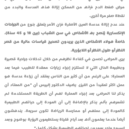
مرض ضغط الدم فإنه من الممكن إزالة هذه العدسة والبدء من
نقطة صفر مرة أخرى.
عند عدم إزالة عدسة العين الأصلية فإن الأمر يتعلق بنوع من
الجراحات
الإنكسارية يُنصح به الأشخاص في سن الشباب (بين 18 و 45 سنة)،
خاصةً هولاء الاشخاص الذين يريدون تصحيح قياسات عالية من قصر
النظر أو طول النظر أو اللابؤرية.
يرى المرضى تحسن في كفاءة نظرهم من خلال تدخلات جراحية قصيرة
وبطبيعة الحال التي لا تستلزم إجراء زيارات معقدة للطبيب فيما بعد
العملية؛ على الرغم من أن كثير من الناس يعتقد أن زراعة عدسة هو
عمل اكثر تعقيداً من الليزر. يضيف الدكتور إلييس أن "من المعتاد أن
يذكر لنا المرضى بعد إجراء العملية لهم أن الطريقة المستخدمة لم
تشعرهم بألم يذكر بالإضافة إلى أن العودة إلى حياتهم الطبيعية
كالعودة إلى عملهم أو ممارسة الرياضة تكون سريعة. يندهشون
أيضاً عندما يعلمون أنه بعد أيام قليلة يستطيعون الرؤية بوضوح وبعد
اسبوع واحد يعودون لحياتهم الطبيعية بشكل كامل"