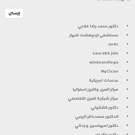
إرسال
دكتور محمد رضا فلاحي
مستشفى ارديبهشت شيراز
ovdc
saurabh jain
winksandiego
MyClcon
عدسات امريكية
مركز العين والليزر استراليا
مركز شبكية العين التخصصي
دكتور كشكولي
الدكتور محمدباقر الرجبي
دكتور اميرحسين وجداني
دكتور باكروان