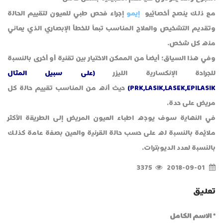
مع ذلك ينصح أخصائيو
إيمو
إجراء فحص طبي للعيون لتقييم الحالة
وتقديم التشخيص والعلاج المناسب تبعاً للخطأ الإبصاري الذي يعاني
منه كل شخص.
وفي هذا السياق؛ أيضاً من الممكن الاختيار بين تقنية أو أخرى بالنسبة
للجراحة الإنكسارية الليزر
(على سبيل المثال
PRK,LASIK,LASEK,EPILASIK)
حيث أنه من المناسب تقييم حالة كل
مريض على حدة.
في النهاية سوف يوجه اطباء العيون المريض إلى الطريقة الأكثر
ملائمة بالنسبة له على حسب حالة القرنية والعين بصفة عامة كذلك
بالنسبة لعدد الديوبترات.
3375
2018-09-01
تعليق
* الاسم الکامل