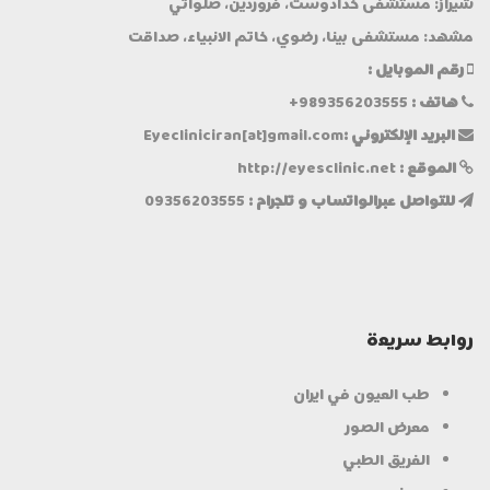
شيراز: مستشفى خدادوست، فروردين، صلواتي
مشهد: مستشفى بينا، رضوي، خاتم الانبياء، صداقت
رقم الموبایل :
هاتف :
+989356203555
البريد الإلكتروني :
Eyecliniciran[at]gmail.com
الموقع :
http://eyesclinic.net
للتواصل عبرالواتساب و تلجرام :
09356203555
روابط سریعة
طب العيون في ايران
معرض الصور
الفريق الطبي